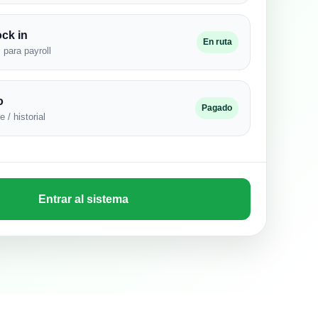
ck in
En ruta
 para payroll
o
Pagado
 / historial
Entrar al sistema