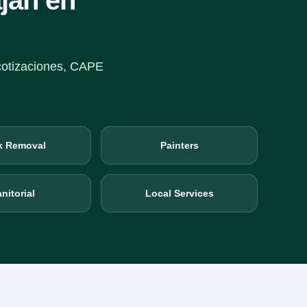
jan en
 cotizaciones, CAPE
k Removal
Painters
nitorial
Local Services