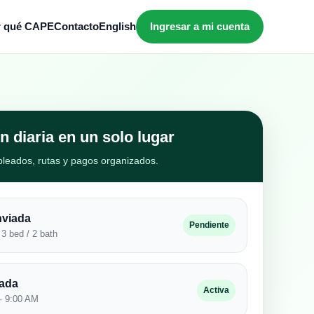
r qué CAPE
Contacto
English
Ingresar a mi cuenta
n diaria en un solo lugar
mpleados, rutas y pagos organizados.
nviada
Pendiente
3 bed / 2 bath
mada
Activa
· 9:00 AM