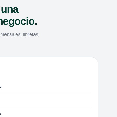
 una
negocio.
ensajes, libretas,
s
s