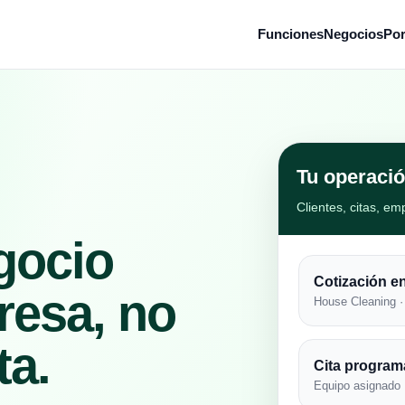
Funciones
Negocios
Po
Tu operació
Clientes, citas, e
gocio
Cotización e
esa, no
House Cleaning · 
ta.
Cita progra
Equipo asignado 